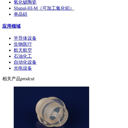
氧化铍陶瓷
Shapal-HI-M（可加工氮化铝）
单晶硅
应用领域
半导体设备
生物医疗
航天航空
石油化工
自动化设备
光电设备
相关产品
prodcut