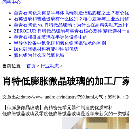
问答中心
堇青石陶瓷为何是半导体高端制造低热膨胀之王？核心优
石英玻璃和普通玻璃有什么区别？核心差异与工业应用解
堇青石陶瓷 vs. 肖特微晶玻璃：为什么在高精尖动态应
ZERODUR 肖特微晶玻璃与堇青石核心差异 精密选材一
堇青石和微晶玻璃在半导体设备中的
半导体设备中氮化硅和氧化锆陶瓷轴承的区别
碳化硅陶瓷材料有哪些性能优势
氮化铝为什么取代氧化铍
当前位置：
首页
>
行业动态
>
肖特低膨胀微晶玻璃的加工厂
文章出处:http://www.jundro.cn/industry/790.html
人气：89
时间：202
【低膨胀微晶玻璃】高精密光学元器件制造的优质材料
低膨胀微晶玻璃及零度低膨胀微晶玻璃是近年来新兴的一类微