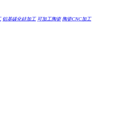
工
铝基碳化硅加工
可加工陶瓷
陶瓷CNC加工