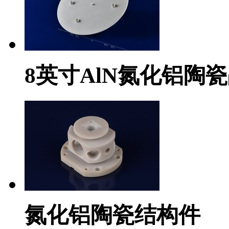
8英寸AlN氮化铝陶
氮化铝陶瓷结构件