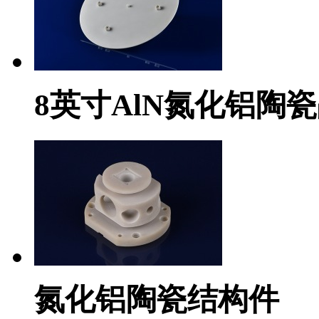
8英寸AlN氮化铝陶
氮化铝陶瓷结构件