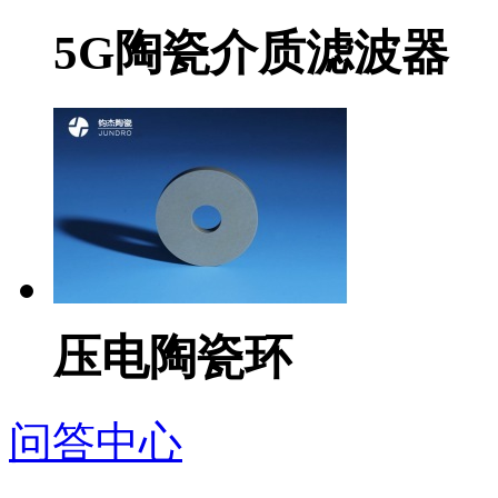
5G陶瓷介质滤波器
压电陶瓷环
问答中心