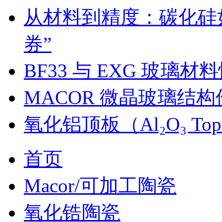
从材料到精度：碳化硅
券”
BF33 与 EXG 玻璃
MACOR 微晶玻璃结
氧化铝顶板（Al₂O₃ Top
首页
Macor/可加工陶瓷
氧化锆陶瓷