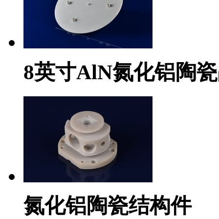
8英寸AlN氮化铝陶
氮化铝陶瓷结构件