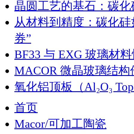
晶圆工艺的基石：碳化
从材料到精度：碳化硅
券”
BF33 与 EXG 玻璃
MACOR 微晶玻璃结
氧化铝顶板（Al₂O₃ Top
首页
Macor/可加工陶瓷