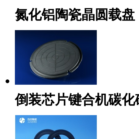
氮化铝陶瓷晶圆载盘
倒装芯片键合机碳化