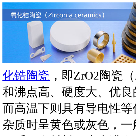
化锆陶瓷
，即ZrO2陶瓷（Zi
和沸点高、硬度大、优良
而高温下则具有导电性等优
杂质时呈黄色或灰色，一般