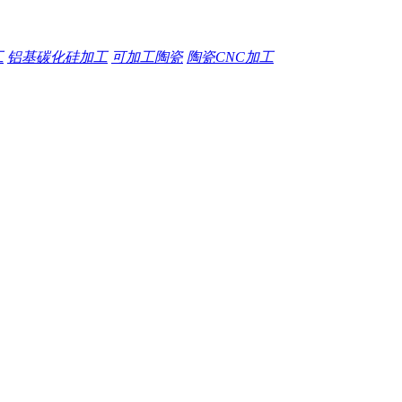
工
铝基碳化硅加工
可加工陶瓷
陶瓷CNC加工