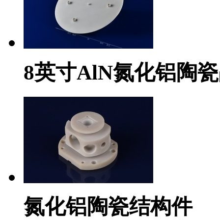
8英寸AlN氮化铝陶
氮化铝陶瓷结构件