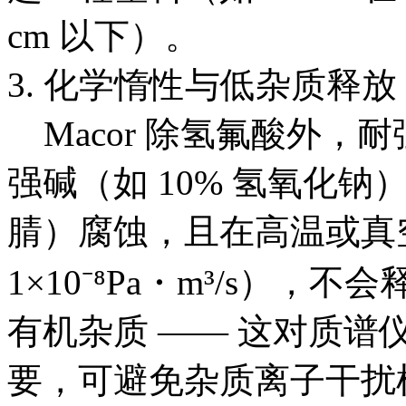
cm 以下）。​
3. 化学惰性与低杂质释
Macor 除氢氟酸外，耐
强碱（如 10% 氢氧化
腈）腐蚀，且在高温或真
1×10⁻⁸Pa・m³/s），
有机杂质 —— 这对质谱仪
要，可避免杂质离子干扰