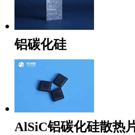
铝碳化硅
AlSiC铝碳化硅散热