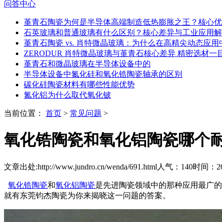
问答中心
堇青石陶瓷为何是半导体高端制造低热膨胀之王？核心优
石英玻璃和普通玻璃有什么区别？核心差异与工业应用解
堇青石陶瓷 vs. 肖特微晶玻璃：为什么在高精尖动态应
ZERODUR 肖特微晶玻璃与堇青石核心差异 精密选材一
堇青石和微晶玻璃在半导体设备中的
半导体设备中氮化硅和氧化锆陶瓷轴承的区别
碳化硅陶瓷材料有哪些性能优势
氮化铝为什么取代氧化铍
当前位置：
首页
>
常见问题
>
氧化锆陶瓷和氧化铝陶瓷哪个
文章出处:http://www.jundro.cn/wenda/691.html
人气：140
时间：202
氧化锆陶瓷
和
氧化铝陶瓷
是先进陶瓷领域中的那种应用最广的
就有东莞钧杰陶瓷为你来揭晓这一问题的答案。