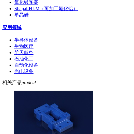
氧化铍陶瓷
Shapal-HI-M（可加工氮化铝）
单晶硅
应用领域
半导体设备
生物医疗
航天航空
石油化工
自动化设备
光电设备
相关产品
prodcut