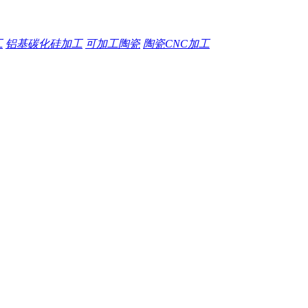
工
铝基碳化硅加工
可加工陶瓷
陶瓷CNC加工