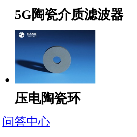
5G陶瓷介质滤波器
压电陶瓷环
问答中心