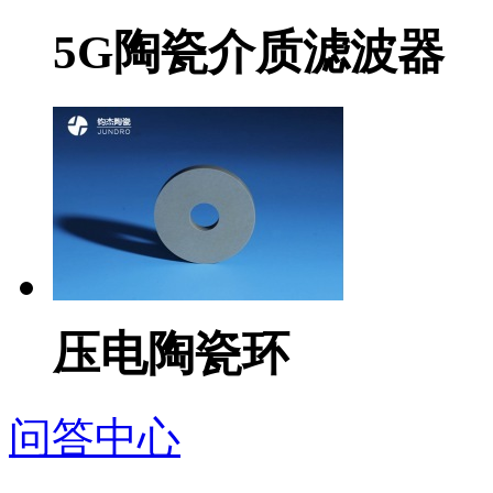
5G陶瓷介质滤波器
压电陶瓷环
问答中心