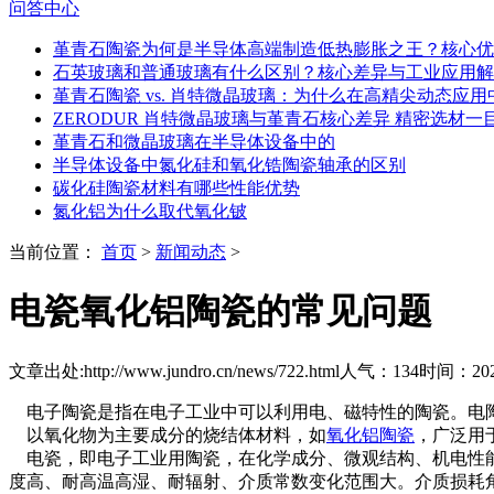
问答中心
堇青石陶瓷为何是半导体高端制造低热膨胀之王？核心优
石英玻璃和普通玻璃有什么区别？核心差异与工业应用解
堇青石陶瓷 vs. 肖特微晶玻璃：为什么在高精尖动态应
ZERODUR 肖特微晶玻璃与堇青石核心差异 精密选材一
堇青石和微晶玻璃在半导体设备中的
半导体设备中氮化硅和氧化锆陶瓷轴承的区别
碳化硅陶瓷材料有哪些性能优势
氮化铝为什么取代氧化铍
当前位置：
首页
>
新闻动态
>
电瓷氧化铝陶瓷的常见问题
文章出处:http://www.jundro.cn/news/722.html
人气：134
时间：2022
电子陶瓷是指在电子工业中可以利用电、磁特性的陶瓷。电陶
以氧化物为主要成分的烧结体材料，如
氧化铝陶瓷
，广泛用
电瓷，即电子工业用陶瓷，在化学成分、微观结构、机电性能
度高、耐高温高湿、耐辐射、介质常数变化范围大。介质损耗