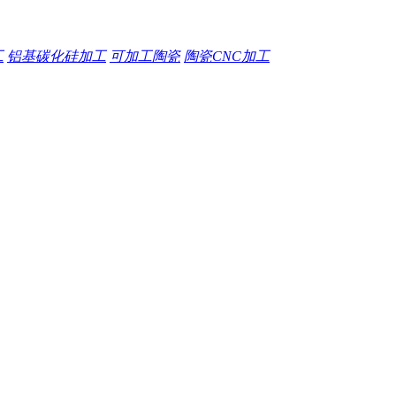
工
铝基碳化硅加工
可加工陶瓷
陶瓷CNC加工