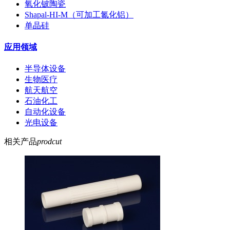
氧化铍陶瓷
Shapal-HI-M（可加工氮化铝）
单晶硅
应用领域
半导体设备
生物医疗
航天航空
石油化工
自动化设备
光电设备
相关产品
prodcut