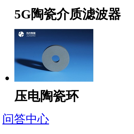
5G陶瓷介质滤波器
压电陶瓷环
问答中心