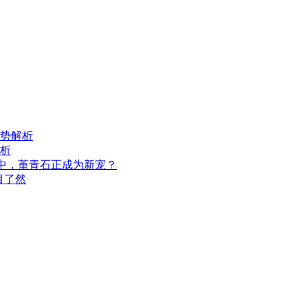
势解析
析
用中，堇青石正成为新宠？
目了然