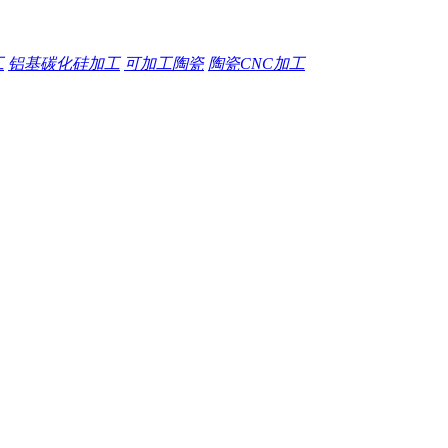
工
铝基碳化硅加工
可加工陶瓷
陶瓷CNC加工