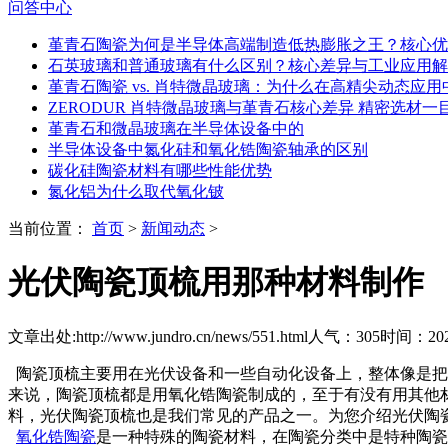
问答中心
堇青石陶瓷为何是半导体高端制造低热膨胀之王？核心优
石英玻璃和普通玻璃有什么区别？核心差异与工业应用解
堇青石陶瓷 vs. 肖特微晶玻璃：为什么在高精尖动态应
ZERODUR 肖特微晶玻璃与堇青石核心差异 精密选材一
堇青石和微晶玻璃在半导体设备中的
半导体设备中氮化硅和氧化锆陶瓷轴承的区别
碳化硅陶瓷材料有哪些性能优势
氮化铝为什么取代氧化铍
当前位置：
首页
>
新闻动态
>
光伏陶瓷顶梳用那种材料制作
文章出处:http://www.jundro.cn/news/551.html
人气：305
时间：2021
陶瓷顶梳主要用在光伏设备和一些自动化设备上，整体像是把
来说，陶瓷顶梳都是用氧化锆陶瓷制成的，至于有没有用其他
料，光伏陶瓷顶梳也是我们常见的产品之一。为您介绍光伏陶
氧化锆陶瓷
是一种特殊的陶瓷材料，在陶瓷分类中是特种陶瓷