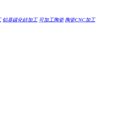
工
铝基碳化硅加工
可加工陶瓷
陶瓷CNC加工