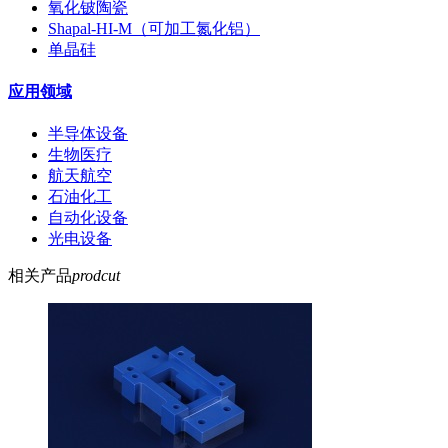
氧化铍陶瓷
Shapal-HI-M（可加工氮化铝）
单晶硅
应用领域
半导体设备
生物医疗
航天航空
石油化工
自动化设备
光电设备
相关产品
prodcut